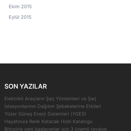
Ekim 2015
Eylül 2015
SON YAZILAR
Elektrikli Araçların Şarj Yöntemleri ve Şarj
İstasyonlarının Dağıtım Şebekelerine Etkileri
Yüzer Güneş Enerji Sistemleri (YGES)
Hayatınıza Renk Katacak Hobi Katalogu
Bitcoin’e yeni başlayanlar için 3 önemli tavsiye