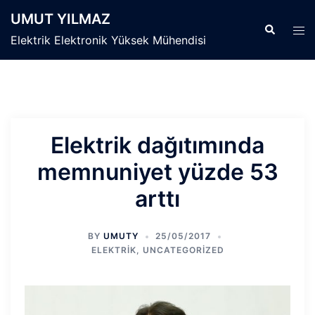
İçeriğe
UMUT YILMAZ
atla
Search
Tog
Elektrik Elektronik Yüksek Mühendisi
men
Elektrik dağıtımında
memnuniyet yüzde 53
arttı
BY
UMUTY
25/05/2017
ELEKTRIK
,
UNCATEGORIZED