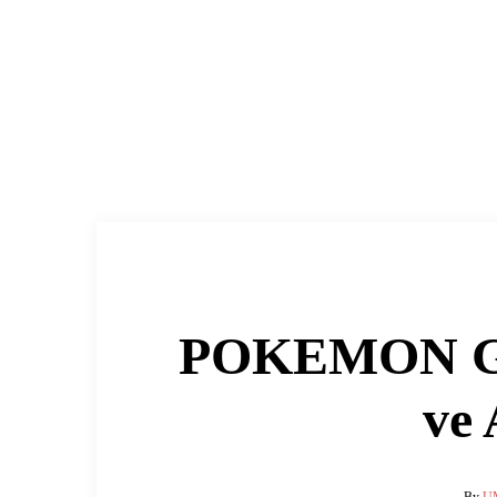
POKEMON GO 
ve 
By
U