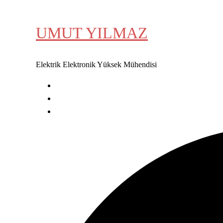
İçeriğe
atla
UMUT YILMAZ
Elektrik Elektronik Yüksek Mühendisi
Karalamalarım
HAKKIMDA
İLETİŞİM
Search