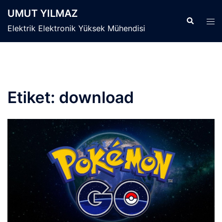
İçeriğe
UMUT YILMAZ
atla
Search
Tog
Elektrik Elektronik Yüksek Mühendisi
men
Etiket:
download