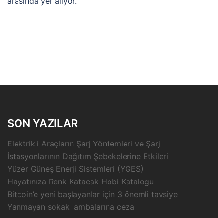
arasında yer alıyor.
SON YAZILAR
Elektrikli Araçların Şarj Yöntemleri ve Şarj
İstasyonlarının Dağıtım Şebekelerine Etkileri
Yüzer Güneş Enerji Sistemleri (YGES)
Hayatınıza Renk Katacak Hobi Katalogu
Bitcoin’e yeni başlayanlar için 3 önemli tavsiye
Yanmayan sokak lambalarına ceza