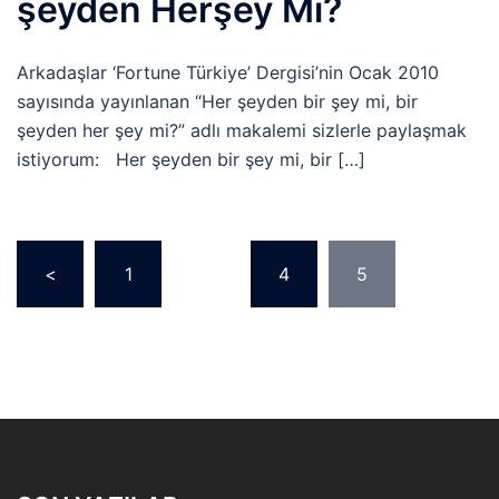
şeyden Herşey Mi?
Arkadaşlar ‘Fortune Türkiye’ Dergisi’nin Ocak 2010
sayısında yayınlanan “Her şeyden bir şey mi, bir
şeyden her şey mi?” adlı makalemi sizlerle paylaşmak
istiyorum: Her şeyden bir şey mi, bir […]
Yazı
<
1
…
4
5
dolaşımı