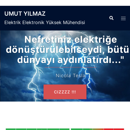
UMUT YILMAZ
Search
Tog
Elektrik Elektronik Yüksek Mühendisi
men
Nefretiniz elektriğe
dönüştürülebilseydi, bütün
dünyayı aydınlatırdı..."
Nicola Tesla
CIZZZZ !!!