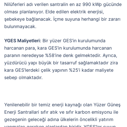
Nilüferleri adı verilen santralin en az 990 kWp gücünde
olması planlanıyor. Elde edilen elektrik enerjisi,
şebekeye bağlanacak. İçme suyuna herhangi bir zararı
bulunmayacak.
YGES Maliyetleri:
Bir yüzer GES’in kurulumunda
harcanan para, kara GES’in kurulumunda harcanan
paranın neredeyse %58’ine denk gelmektedir. Ayrıca,
yüzdürücü yapı büyük bir tasarruf sağlamaktadır zira
kara GES’lerdeki çelik yapının %25’i kadar maliyete
sebep olmaktadır.
Yenilenebilir bir temiz enerji kaynağı olan Yüzer Güneş
Enerji Santrallari sıfır atık ve sıfır karbon emisyonu ile
gezegenin geleceği adına ülkelerin öncelikli yatırım
yapmaları gereken alanlardan biridir. YGES’ler suyun