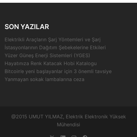
SON YAZILAR
Elektrikli Araçların Şarj Yöntemleri ve Şarj
İstasyonlarının Dağıtım Şebekelerine Etkileri
Yüzer Güneş Enerji Sistemleri (YGES)
Hayatınıza Renk Katacak Hobi Katalogu
Bitcoin’e yeni başlayanlar için 3 önemli tavsiye
Yanmayan sokak lambalarına ceza
@2015 UMUT YILMAZ, Elektrik Elektronik Yüksek
Mühendisi