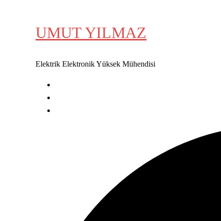
İçeriğe
atla
UMUT YILMAZ
Elektrik Elektronik Yüksek Mühendisi
Karalamalarım
HAKKIMDA
İLETİŞİM
Search