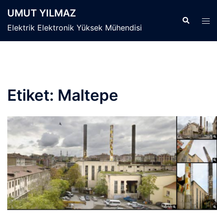
İçeriğe
UMUT YILMAZ
atla
Search
Tog
Elektrik Elektronik Yüksek Mühendisi
men
Etiket:
Maltepe