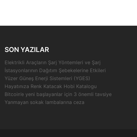
SON YAZILAR
Elektrikli Araçların Şarj Yöntemleri ve Şarj
İstasyonlarının Dağıtım Şebekelerine Etkileri
Yüzer Güneş Enerji Sistemleri (YGES)
Hayatınıza Renk Katacak Hobi Katalogu
Bitcoin’e yeni başlayanlar için 3 önemli tavsiye
Yanmayan sokak lambalarına ceza