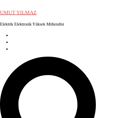
İçeriğe
atla
UMUT YILMAZ
Elektrik Elektronik Yüksek Mühendisi
Karalamalarım
HAKKIMDA
İLETİŞİM
Search