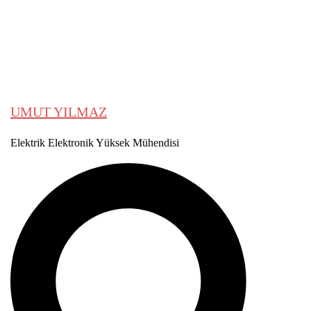
menu
Karalamalarım
HAKKIMDA
İLETİŞİM
UMUT YILMAZ
Elektrik Elektronik Yüksek Mühendisi
Search