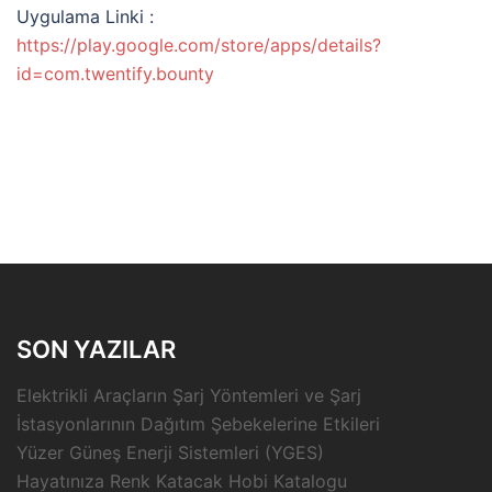
Uygulama Linki :
https://play.google.com/store/apps/details?
id=com.twentify.bounty
SON YAZILAR
Elektrikli Araçların Şarj Yöntemleri ve Şarj
İstasyonlarının Dağıtım Şebekelerine Etkileri
Yüzer Güneş Enerji Sistemleri (YGES)
Hayatınıza Renk Katacak Hobi Katalogu