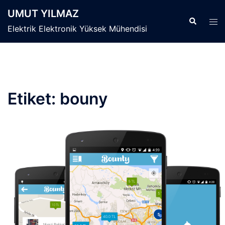
İçeriğe
UMUT YILMAZ
atla
Search
Tog
Elektrik Elektronik Yüksek Mühendisi
men
Etiket:
bouny