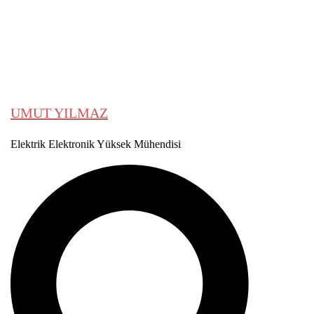
menu
Karalamalarım
HAKKIMDA
İLETİŞİM
UMUT YILMAZ
Elektrik Elektronik Yüksek Mühendisi
Search