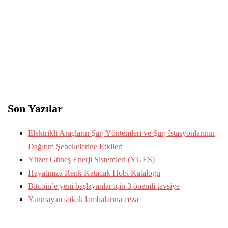
Son Yazılar
Elektrikli Araçların Şarj Yöntemleri ve Şarj İstasyonlarının
Dağıtım Şebekelerine Etkileri
Yüzer Güneş Enerji Sistemleri (YGES)
Hayatınıza Renk Katacak Hobi Katalogu
Bitcoin’e yeni başlayanlar için 3 önemli tavsiye
Yanmayan sokak lambalarına ceza